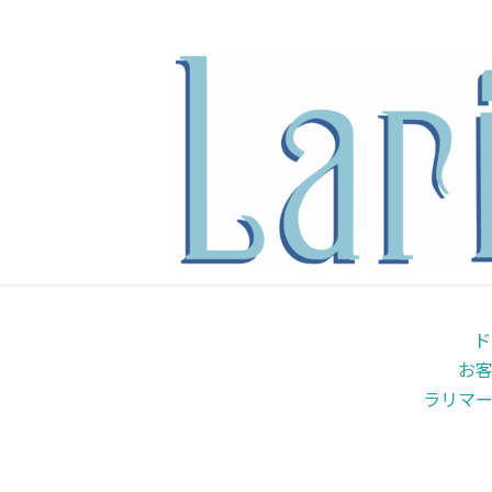
内
容
を
ス
キ
ッ
プ
ド
お
ラリマ