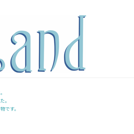
前。
た。
物です。