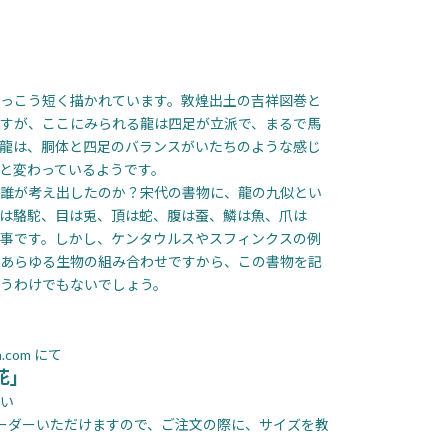
）
っこう短く描かれています。敦煌出土の吉祥図巻と
すが、ここにみられる龍は四足が立派で、まるで馬
龍は、胴体と四足のバランスがいたちのような感じ
と変わっているようです。
誰が考え出したのか？宋代の書物に、龍の九似とい
は駱駝、目は兎、頂は蛇、腹は蚕、鱗は魚、爪は
事です。しかし、ケンタウルスやスフィンクスの例
あらゆる生物の組み合わせですから、この書物を記
うわけでもないでしょう。
.com にて
花」
い
ーダーいただけますので、ご注文の際に、サイズを教