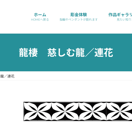
ホーム
彫金体験
作品ギャラ
HOMEへ戻る
指輪やペンダントが創れます
見たい知り
龍棲 慈しむ龍／連花
む龍／連花