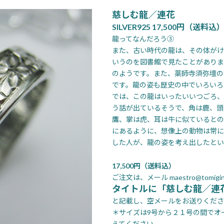
慈しむ龍／連花
SILVER925 17,500円（送料込
龍ってなんだろう③
また、古い時代の龍は、その体がけ
いうのを図書館で見たことがありま
のようです。また、薬師寺須弥壇の
です。龍の姿も歴史の中でいろいろ
では、この龍はいったいいつごろ、
う話が出ているそうで、角は鹿、頭
鷹、掌は虎、耳は牛に似ているとの
にあるように、想像上の動物は常に
した人が、龍の姿を考え出したとい
17,500円（送料込）
ご注文は、メール maestro@tomigin
タイトルに「慈しむ龍／連
と記載し、空メールをお送りくださ
＊サイズは9号から２１号の間でオ
えてください