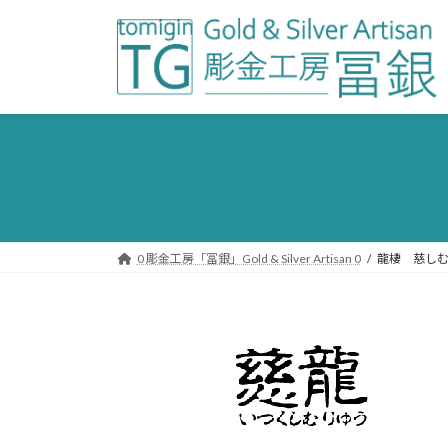
コ
ナ
ン
ビ
テ
ゲ
ン
ー
ツ
シ
へ
ョ
ス
ン
キ
に
ッ
移
プ
動
0 彫金工房「冨銀」Gold & Silver Artisan 0
龍棲 慈し