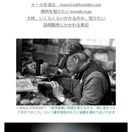
メールを送る maestro@tomigin.com
場所を知りたい google map
大体、いくらくらいかかるのか、知りたい
訪問販売にかかわる表記
～Who is TOMIGIN?～
「地球規模に物事を考えながら、地に足をつけ
て生きてゆこう」 という基本理念のもとに活動を進めてまいります