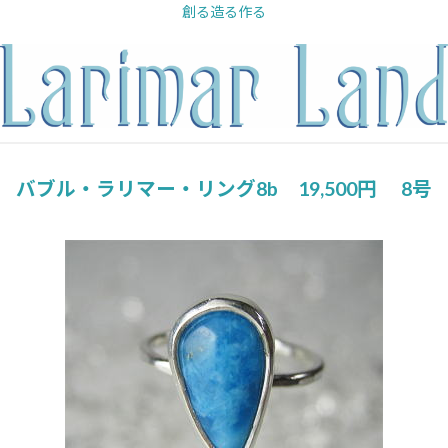
内
創る造る作る
容
を
ス
キ
ッ
プ
バブル・ラリマー・リング8b 19,500円 8号