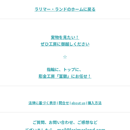
ラリマー・ランドのホームに戻る
実物を見たい！
ぜひ工房に御越しください
☆
指輪に、トップに、
彫金工房「冨銀」にお任せ！
法律に基づく表示
|
問合せ
|
about us
|
購入方法
ご質問、お問い合わせ、ご感想など
mail@larimarland.com