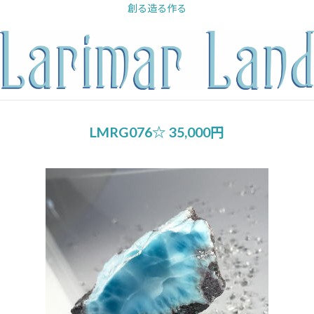
内
創る造る作る
容
を
ス
キ
ッ
プ
LMRG076☆ 35,000円