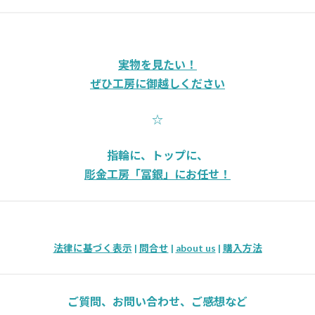
実物を見たい！
ぜひ工房に御越しください
☆
指輪に、トップに、
彫金工房「冨銀」にお任せ！
法律に基づく表示
|
問合せ
|
about us
|
購入方法
ご質問、お問い合わせ、ご感想など