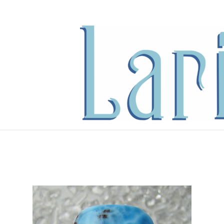
内
容
を
ス
キ
ッ
プ