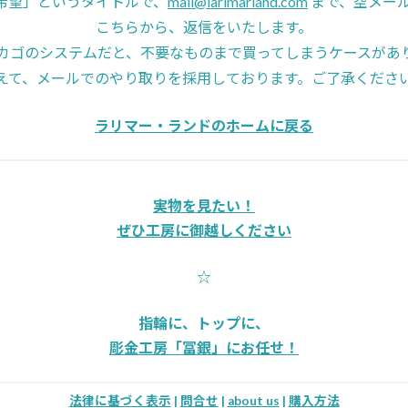
05希望」というタイトルで、
mail@larimarland.com
まで、空メー
こちらから、返信をいたします。
カゴのシステムだと、不要なものまで買ってしまうケースがあ
えて、メールでのやり取りを採用しております。ご了承くださ
ラリマー・ランドのホームに戻る
実物を見たい！
ぜひ工房に御越しください
☆
指輪に、トップに、
彫金工房「冨銀」にお任せ！
法律に基づく表示
|
問合せ
|
about us
|
購入方法