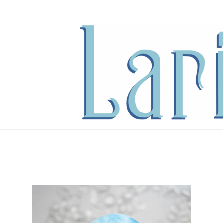
内
容
を
ス
キ
ッ
プ