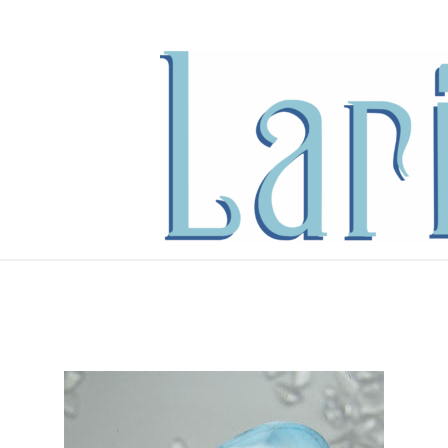
内
容
を
ス
キ
ッ
プ