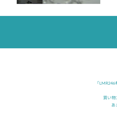
「LMR2
買い物
あ