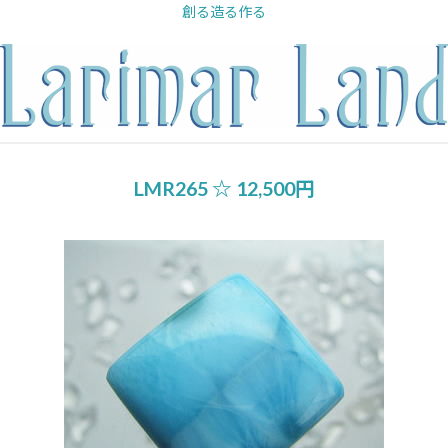
内
創る造る作る
容
を
ス
キ
ッ
プ
LMR265 ☆ 12,500円