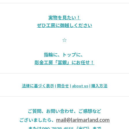
実物を見たい！
ぜひ工房に御越しください
☆
指輪に、トップに、
彫金工房「冨銀」にお任せ！
法律に基づく表示
|
問合せ
|
about us
|
購入方法
ご質問、お問い合わせ、ご感想など
mail@larimarland.com
ございましたら、
または090-7838-4555（出口）まで