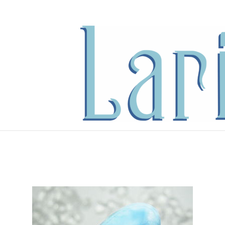
内
容
を
ス
キ
ッ
プ