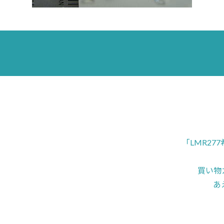
「LMR2
買い物
あ