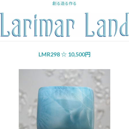
内
創る造る作る
容
を
ス
キ
ッ
プ
LMR298 ☆ 10,500円