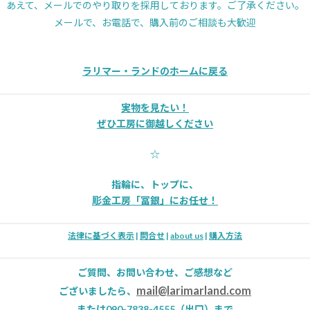
あえて、メールでのやり取りを採用しております。ご了承ください。
メールで、お電話で、購入前のご相談も大歓迎
ラリマー・ランドのホームに戻る
実物を見たい！
ぜひ工房に御越しください
☆
指輪に、トップに、
彫金工房「冨銀」にお任せ！
法律に基づく表示
|
問合せ
|
about us
|
購入方法
ご質問、お問い合わせ、ご感想など
mail@larimarland.com
ございましたら、
または090-7838-4555（出口）まで