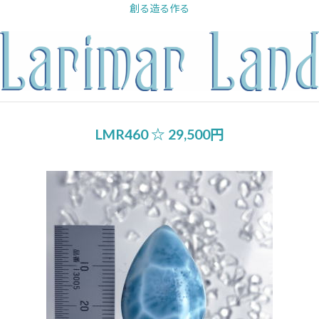
内
創る造る作る
容
を
ス
キ
ッ
プ
LMR460 ☆ 29,500円