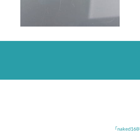
「naked