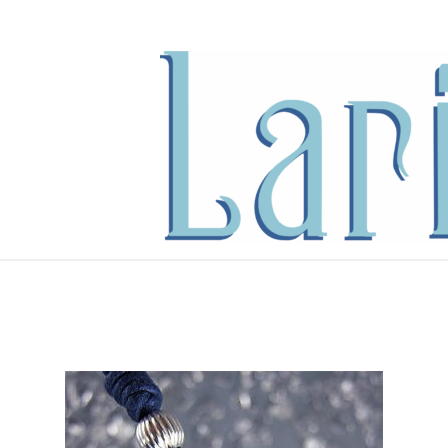
内
容
を
ス
キ
ッ
プ