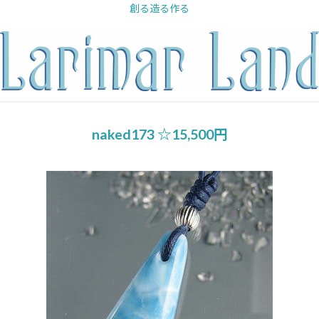
内
創る造る作る
容
を
ス
キ
ッ
プ
naked173 ☆15,500円