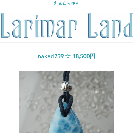
内
創る造る作る
容
を
ス
キ
ッ
プ
naked239 ☆ 18,500円