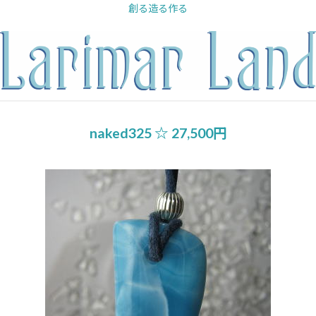
内
創る造る作る
容
を
ス
キ
ッ
プ
naked325 ☆ 27,500円