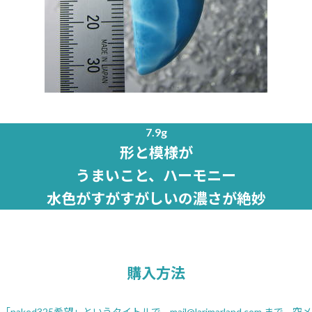
7.9g
形と模様が
うまいこと、ハーモニー
水色がすがすがしいの濃さが絶妙
購入方法
「naked325希望」というタイトルで、
mail@larimarland.com
まで、空メ