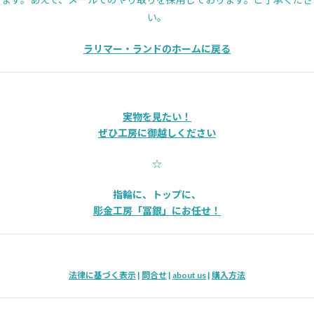
い。
ラリマー・ランドのホームに戻る
実物を見たい！
ぜひ工房に御越しください
☆
指輪に、トップに、
彫金工房「冨銀」にお任せ！
法律に基づく表示
|
問合せ
|
about us
|
購入方法