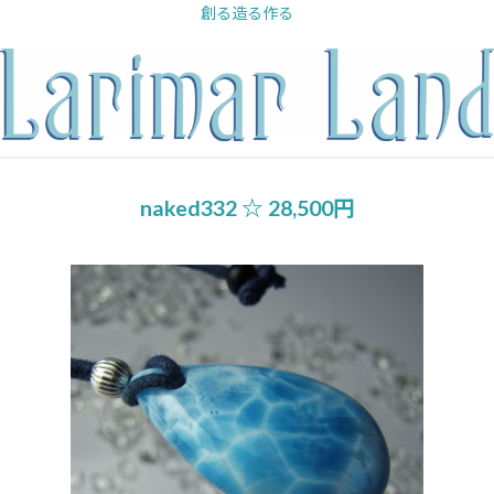
内
創る造る作る
容
を
ス
キ
ッ
プ
naked332 ☆ 28,500円