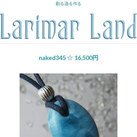
内
創る造る作る
容
を
ス
キ
ッ
プ
naked345 ☆ 16,500円