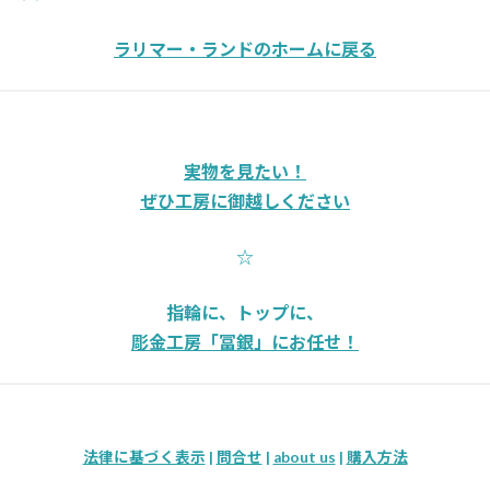
ラリマー・ランドのホームに戻る
実物を見たい！
ぜひ工房に御越しください
☆
指輪に、トップに、
彫金工房「冨銀」にお任せ！
法律に基づく表示
|
問合せ
|
about us
|
購入方法