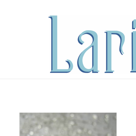
内
容
を
ス
キ
ッ
プ