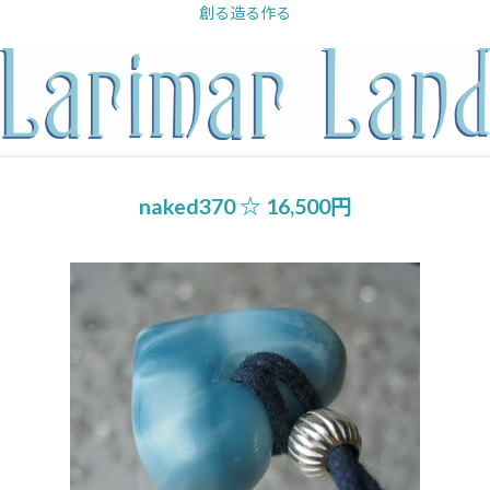
内
創る造る作る
容
を
ス
キ
ッ
プ
naked370 ☆ 16,500円