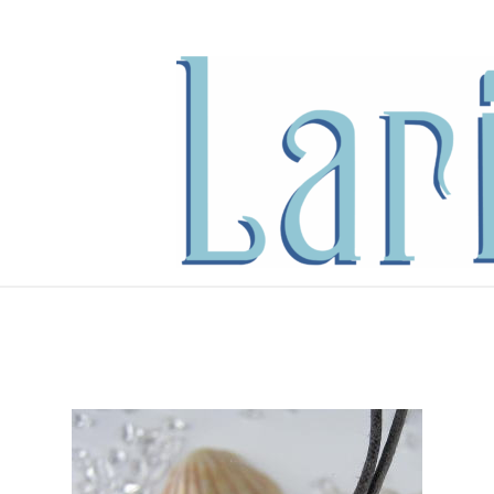
内
容
を
ス
キ
ッ
プ