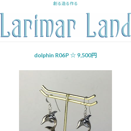
内
創る造る作る
容
を
ス
キ
ッ
プ
dolphin R06P ☆ 9,500円