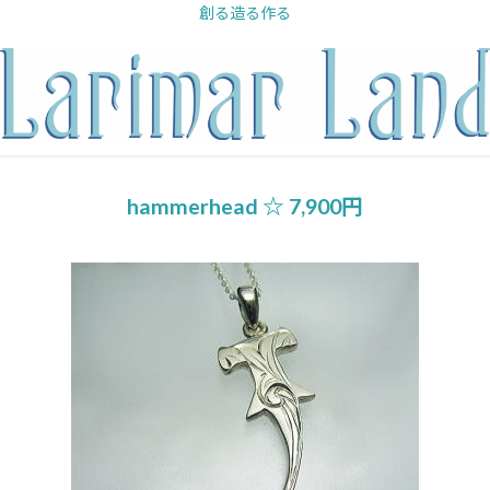
内
創る造る作る
容
を
ス
キ
ッ
プ
hammerhead ☆ 7,900円