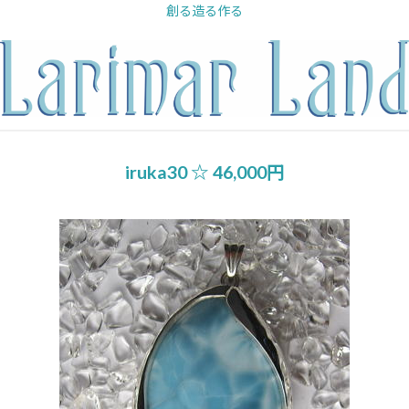
内
創る造る作る
容
を
ス
キ
ッ
プ
iruka30 ☆ 46,000円