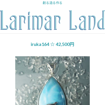
内
創る造る作る
容
を
ス
キ
ッ
プ
iruka164 ☆ 42,500円