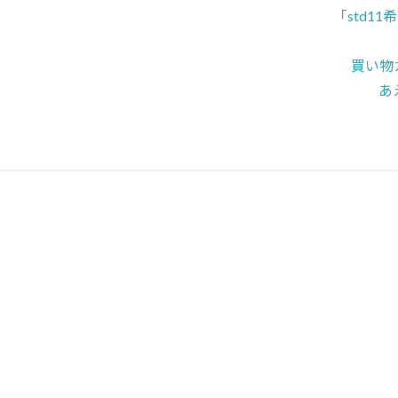
「std1
買い物
あ