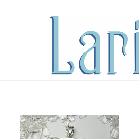
内
容
を
ス
キ
ッ
プ