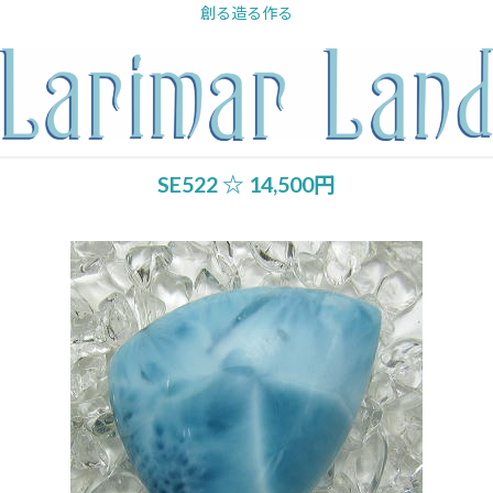
内
創る造る作る
容
を
ス
キ
ッ
プ
SE522 ☆ 14,500円