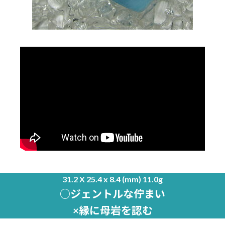
31.2 X 25.4 x 8.4 (mm) 11.0g
○ジェントルな佇まい
×縁に母岩を認む